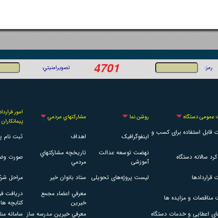
امور قراردا
 عمومی دستگاه
روشن نما
مشاركتهاي مردمي
پيمانكاران
ت قابل استفاده برای کسب و
اینفوگرافیک
اهداف
ثبت نام پي
نهضت توسعه عدالت
تاريخچه مشاركتهاي
کرد سالانه دستگاه
صورت وضع
آموزشی
مردمي
ت قراردادها
لیست پروژه‌های تحویلی
ستاد بانوان خير
مراحل شرك
معرفي اعضاء مجمع
دريافت فر
مناقصات و مزایده ها
خيرين
كتابچه ها
ی اعطایی و خدمات دستگاه
معرفي خيرين مدرسه ساز
سامانه من