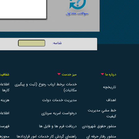
درباره ما
میز خدمت
شفافیت
خدمات برخط ارباب رجوع (ثبت و پیگیری
اطلاعا
تاريخچه
مکاتبات)
کارها
اهداف
مدیریت خدمات دولت
هزینه 
خط مشي مديريت
درخواست امریه سربازی
اطلاعا
كيفيت
منشور حقوق شهروندی
دريافت فرم ها و فايل ها
فهرست 
منشور رفتار حرفه ای
راهنمای گردش کار خدمات امور قراردادها
مجوزها