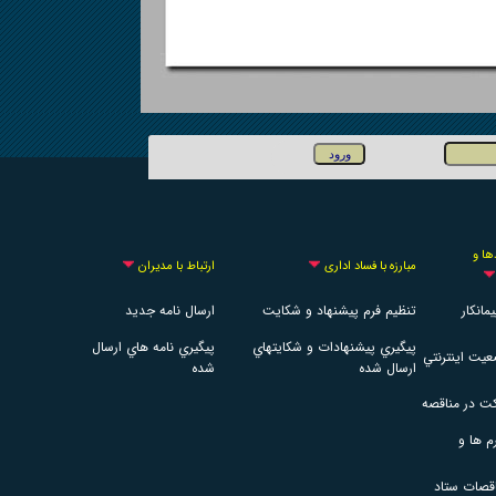
دها و
مبارزه با فساد اداری
ارتباط با مديران
مانكار
تنظيم فرم پيشنهاد و شكايت
ارسال نامه جديد
پيگيري پيشنهادات و شكايتهاي
پيگيري نامه هاي ارسال
يت اينترنتي
ارسال شده
شده
ت در مناقصه
م ها و
اقصات ستاد